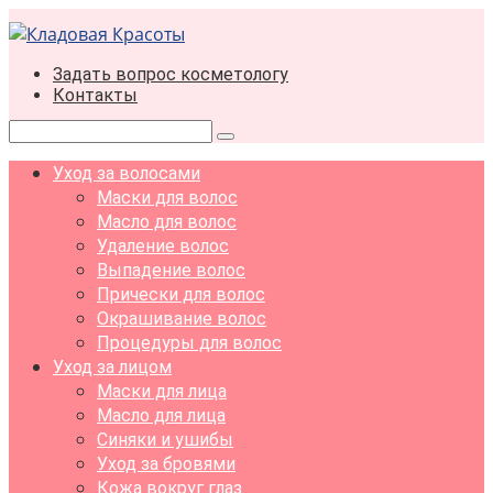
Перейти
к
контенту
Задать вопрос косметологу
Контакты
Поиск:
Уход за волосами
Маски для волос
Масло для волос
Удаление волос
Выпадение волос
Прически для волос
Окрашивание волос
Процедуры для волос
Уход за лицом
Маски для лица
Масло для лица
Синяки и ушибы
Уход за бровями
Кожа вокруг глаз