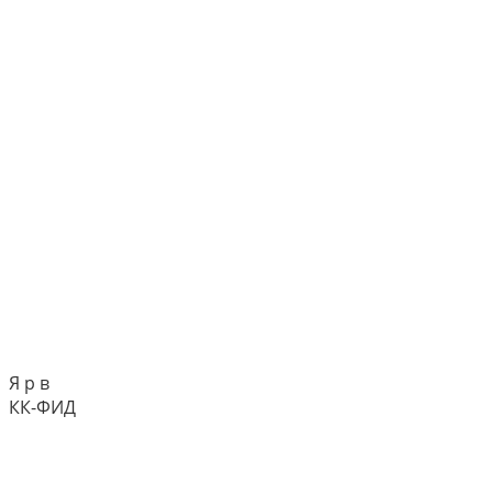
Я р в
КК-ФИД