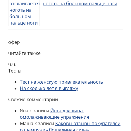
ноготь на большом пальце ноги
офер
читайте также
ч.ч.
Тесты
Тест на женскую привлекательность
На сколько лет я выгляжу
Свежие комментарии
Яна
к записи
Йога для лица:
омолаживающие упражнения
Маша
к записи
Каковы отзывы покупателей
о шампуне «Лошадиная сила»