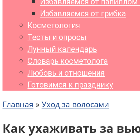
Избавляемся от папиллом 
Избавляемся от грибка
Косметология
Тесты и опросы
Лунный календарь
Словарь косметолога
Любовь и отношения
Готовимся к празднику
Главная
»
Уход за волосами
Как ухаживать за в