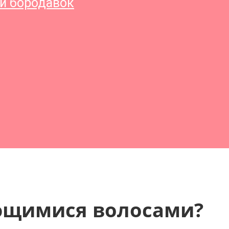
и бородавок
ьющимися волосами?