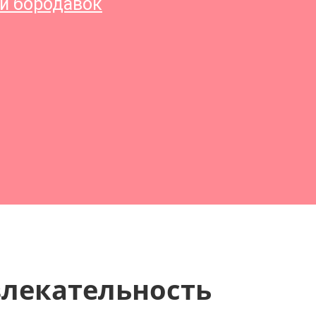
и бородавок
влекательность