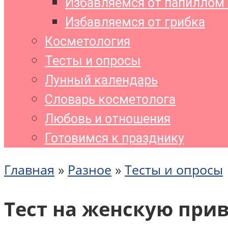
Избавляемся от папиллом 
Избавляемся от грибка
Косметология
Тесты и опросы
Лунный календарь
Словарь косметолога
Любовь и отношения
Готовимся к празднику
Главная
»
Разное
»
Тесты и опросы
Тест на женскую при