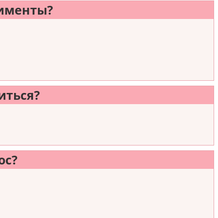
лименты?
иться?
ос?