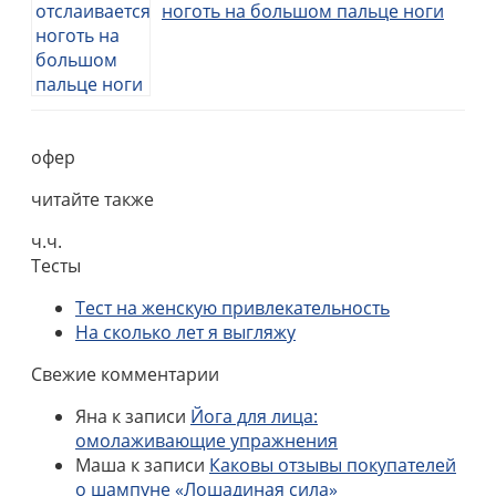
ноготь на большом пальце ноги
офер
читайте также
ч.ч.
Тесты
Тест на женскую привлекательность
На сколько лет я выгляжу
Свежие комментарии
Яна
к записи
Йога для лица:
омолаживающие упражнения
Маша
к записи
Каковы отзывы покупателей
о шампуне «Лошадиная сила»