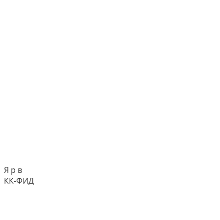
Я р в
КК-ФИД