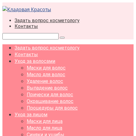
Перейти
к
контенту
Задать вопрос косметологу
Контакты
Поиск:
Задать вопрос косметологу
Контакты
Уход за волосами
Маски для волос
Масло для волос
Удаление волос
Выпадение волос
Прически для волос
Окрашивание волос
Процедуры для волос
Уход за лицом
Маски для лица
Масло для лица
Синяки и ушибы