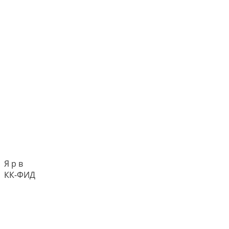
Я р в
КК-ФИД