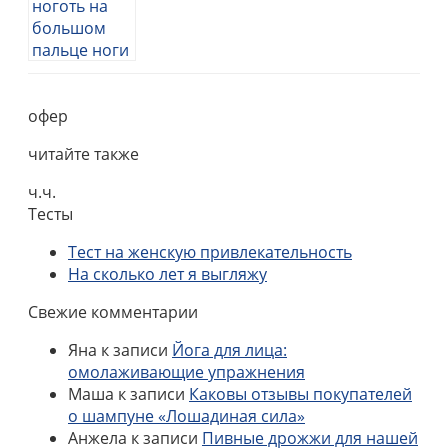
офер
читайте также
ч.ч.
Тесты
Тест на женскую привлекательность
На сколько лет я выгляжу
Свежие комментарии
Яна
к записи
Йога для лица:
омолаживающие упражнения
Маша
к записи
Каковы отзывы покупателей
о шампуне «Лошадиная сила»
Анжела
к записи
Пивные дрожжи для нашей