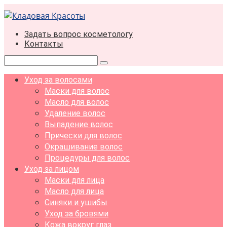
Перейти
к
контенту
Задать вопрос косметологу
Контакты
Поиск:
Уход за волосами
Маски для волос
Масло для волос
Удаление волос
Выпадение волос
Прически для волос
Окрашивание волос
Процедуры для волос
Уход за лицом
Маски для лица
Масло для лица
Синяки и ушибы
Уход за бровями
Кожа вокруг глаз