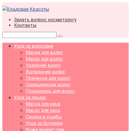
Перейти
к
контенту
Задать вопрос косметологу
Контакты
Поиск:
Уход за волосами
Маски для волос
Масло для волос
Удаление волос
Выпадение волос
Прически для волос
Окрашивание волос
Процедуры для волос
Уход за лицом
Маски для лица
Масло для лица
Синяки и ушибы
Уход за бровями
Кожа вокруг глаз