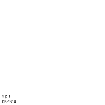
Я р в
КК-ФИД