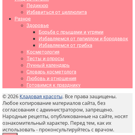
Педикюр
Избавиться от целлюлита
Разное
Здоровье
Борьба с прыщами и угрями
Избавляемся от папиллом и бородавок
Избавляемся от грибка
Косметология
Тесты и опросы
Лунный календарь
Словарь косметолога
Любовь и отношения
Готовимся к празднику
© 2026
Кладовая красоты
. Все права защищены.
Любое копирование материалов сайта, без
согласования с администратором, запрещено.
Народные рецепты, опубликованные на сайте, носят
ознакомительный характер. Перед тем, как их
использовать - проконсультируйтесь с врачом.