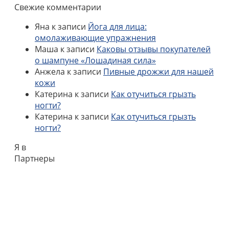
Свежие комментарии
Яна
к записи
Йога для лица:
омолаживающие упражнения
Маша
к записи
Каковы отзывы покупателей
о шампуне «Лошадиная сила»
Анжела
к записи
Пивные дрожжи для нашей
кожи
Катерина
к записи
Как отучиться грызть
ногти?
Катерина
к записи
Как отучиться грызть
ногти?
Я в
Партнеры