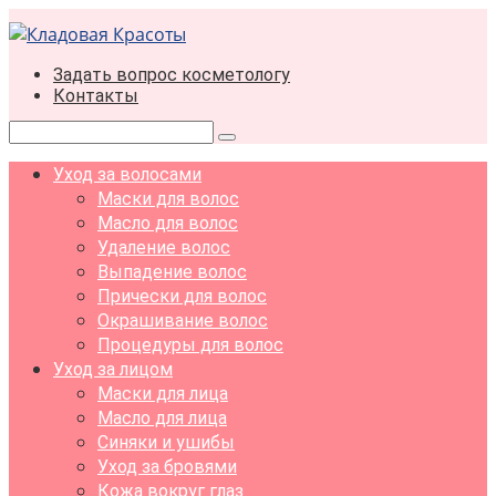
Перейти
к
контенту
Задать вопрос косметологу
Контакты
Поиск:
Уход за волосами
Маски для волос
Масло для волос
Удаление волос
Выпадение волос
Прически для волос
Окрашивание волос
Процедуры для волос
Уход за лицом
Маски для лица
Масло для лица
Синяки и ушибы
Уход за бровями
Кожа вокруг глаз