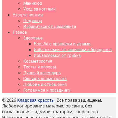
Маникюр
Уход за ногтями
Уход за ногами
Педикюр
Избавиться от целлюлита
Разное
Здоровье
Борьба с прыщами и угрями
Избавляемся от папиллом и бородавок
Избавляемся от грибка
Косметология
Тесты и опросы
Лунный календарь
Словарь косметолога
Любовь и отношения
Готовимся к празднику
© 2026
Кладовая красоты
. Все права защищены.
Любое копирование материалов сайта, без
согласования с администратором, запрещено.
Народные рецепты, опубликованные на сайте, носят