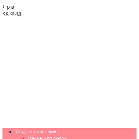
Я р в
КК-ФИД
Уход за волосами
Маски для волос