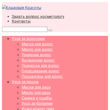
Перейти
к
контенту
Задать вопрос косметологу
Контакты
Поиск:
Уход за волосами
Маски для волос
Масло для волос
Удаление волос
Выпадение волос
Прически для волос
Окрашивание волос
Процедуры для волос
Уход за лицом
Маски для лица
Масло для лица
Синяки и ушибы
Уход за бровями
Кожа вокруг глаз