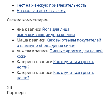
Тест на женскую привлекательность
На сколько лет я выгляжу
Свежие комментарии
Яна
к записи
Йога для лица:
омолаживающие упражнения
Маша
к записи
Каковы отзывы покупателей
о шампуне «Лошадиная сила»
Анжела
к записи
Пивные дрожжи для нашей
кожи
Катерина
к записи
Как отучиться грызть
ногти?
Катерина
к записи
Как отучиться грызть
ногти?
Я в
Партнеры