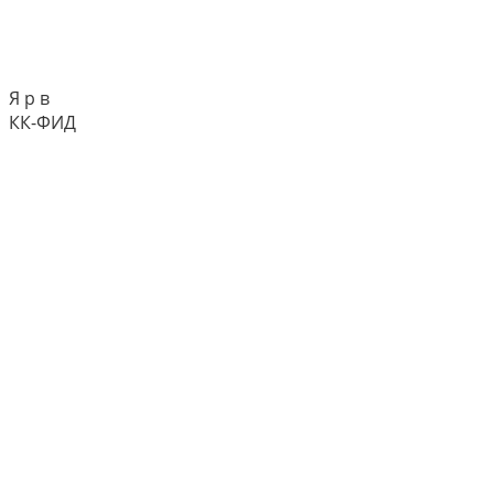
Я р в
КК-ФИД