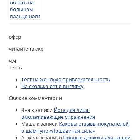
офер
читайте также
ч.ч.
Тесты
Тест на женскую привлекательность
На сколько лет я выгляжу
Свежие комментарии
Яна
к записи
Йога для лица:
омолаживающие упражнения
Маша
к записи
Каковы отзывы покупателей
о шампуне «Лошадиная сила»
Анжела
к записи
Пивные дрожжи для нашей