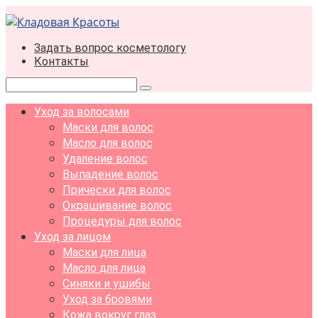
Перейти
к
контенту
Задать вопрос косметологу
Контакты
Поиск:
Уход за волосами
Маски для волос
Масло для волос
Удаление волос
Выпадение волос
Прически для волос
Окрашивание волос
Процедуры для волос
Уход за лицом
Маски для лица
Масло для лица
Синяки и ушибы
Уход за бровями
Кожа вокруг глаз