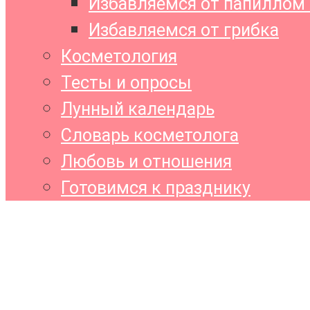
Избавляемся от папиллом 
Избавляемся от грибка
Косметология
Тесты и опросы
Лунный календарь
Словарь косметолога
Любовь и отношения
Готовимся к празднику