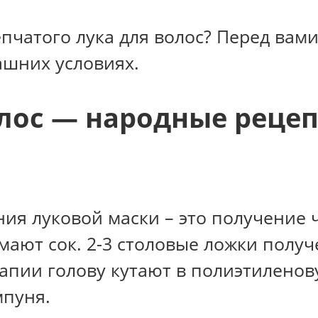
епчатого лука для волос? Перед вам
ашних условиях.
олос — народные реце
ия луковой маски – это получение ч
ают сок. 2-3 столовые ложки получ
ерапии голову кутают в полиэтилен
пуня.