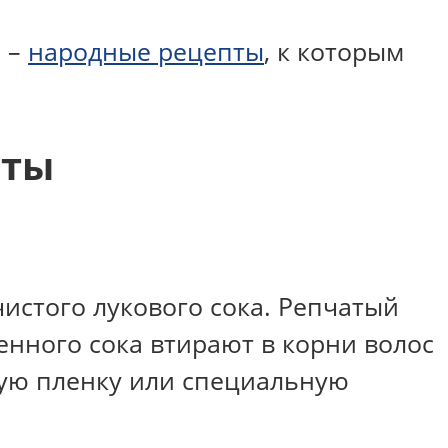
и –
народные рецепты
, к которым
пты
истого лукового сока. Репчатый
енного сока втирают в корни волос
овую пленку или специальную