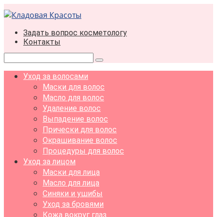
Перейти
к
контенту
Задать вопрос косметологу
Контакты
Поиск:
Уход за волосами
Маски для волос
Масло для волос
Удаление волос
Выпадение волос
Прически для волос
Окрашивание волос
Процедуры для волос
Уход за лицом
Маски для лица
Масло для лица
Синяки и ушибы
Уход за бровями
Кожа вокруг глаз