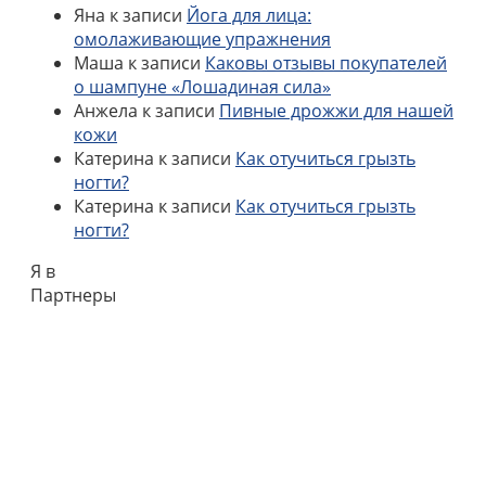
Яна
к записи
Йога для лица:
омолаживающие упражнения
Маша
к записи
Каковы отзывы покупателей
о шампуне «Лошадиная сила»
Анжела
к записи
Пивные дрожжи для нашей
кожи
Катерина
к записи
Как отучиться грызть
ногти?
Катерина
к записи
Как отучиться грызть
ногти?
Я в
Партнеры