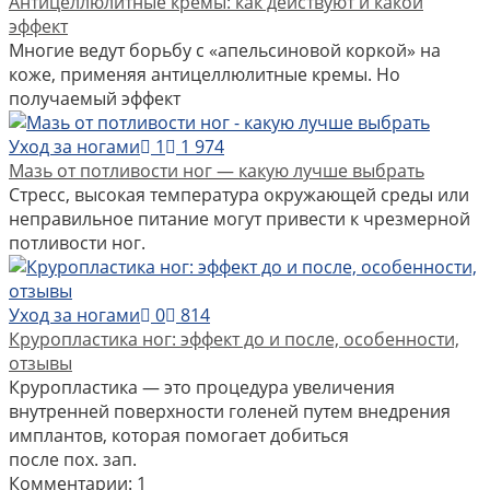
Антицеллюлитные кремы: как действуют и какой
эффект
Многие ведут борьбу с «апельсиновой коркой» на
коже, применяя антицеллюлитные кремы. Но
получаемый эффект
Уход за ногами
1
1 974
Мазь от потливости ног — какую лучше выбрать
Стресс, высокая температура окружающей среды или
неправильное питание могут привести к чрезмерной
потливости ног.
Уход за ногами
0
814
Круропластика ног: эффект до и после, особенности,
отзывы
Круропластика — это процедура увеличения
внутренней поверхности голеней путем внедрения
имплантов, которая помогает добиться
после пох. зап.
Комментарии: 1