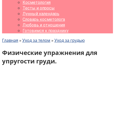
Косметология
Тесты и опросы
Лунный календарь
Словарь косметолога
Любовь и отношения
Готовимся к празднику
Главная
»
Уход за телом
»
Уход за грудью
Физические упражнения для
упругости груди.