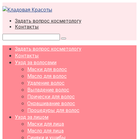
Перейти
к
контенту
Задать вопрос косметологу
Контакты
Поиск:
Задать вопрос косметологу
Контакты
Уход за волосами
Маски для волос
Масло для волос
Удаление волос
Выпадение волос
Прически для волос
Окрашивание волос
Процедуры для волос
Уход за лицом
Маски для лица
Масло для лица
Синяки и ушибы