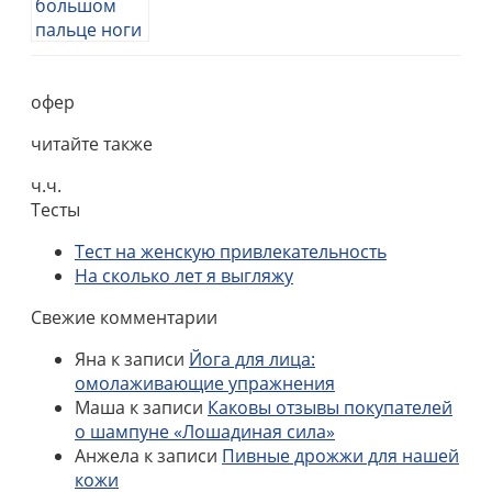
офер
читайте также
ч.ч.
Тесты
Тест на женскую привлекательность
На сколько лет я выгляжу
Свежие комментарии
Яна
к записи
Йога для лица:
омолаживающие упражнения
Маша
к записи
Каковы отзывы покупателей
о шампуне «Лошадиная сила»
Анжела
к записи
Пивные дрожжи для нашей
кожи