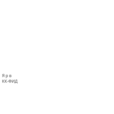
Я р в
КК-ФИД