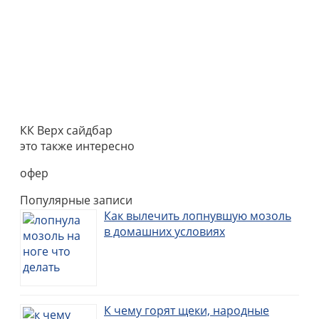
КК Верх сайдбар
это также интересно
офер
Популярные записи
Как вылечить лопнувшую мозоль
в домашних условиях
К чему горят щеки, народные