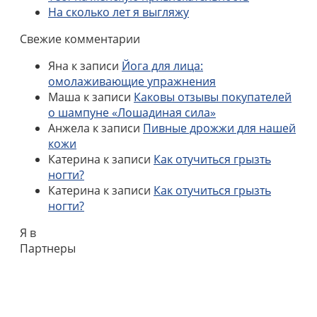
На сколько лет я выгляжу
Свежие комментарии
Яна
к записи
Йога для лица:
омолаживающие упражнения
Маша
к записи
Каковы отзывы покупателей
о шампуне «Лошадиная сила»
Анжела
к записи
Пивные дрожжи для нашей
кожи
Катерина
к записи
Как отучиться грызть
ногти?
Катерина
к записи
Как отучиться грызть
ногти?
Я в
Партнеры