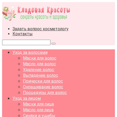
Перейти
к
контенту
Задать вопрос косметологу
Контакты
Поиск:
Уход за волосами
Маски для волос
Масло для волос
Удаление волос
Выпадение волос
Прически для волос
Окрашивание волос
Процедуры для волос
Уход за лицом
Маски для лица
Масло для лица
Синяки и ушибы