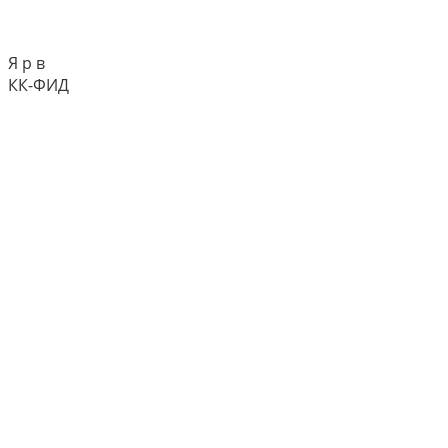
Я р в
КК-ФИД