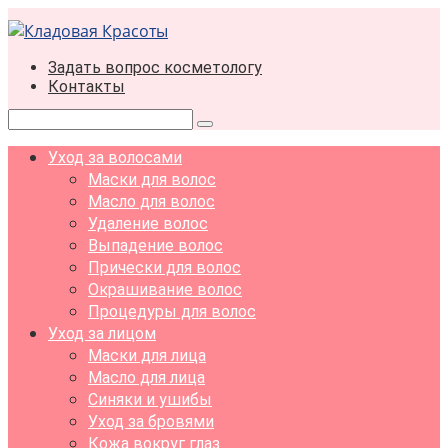
Перейти
к
контенту
Задать вопрос косметологу
Контакты
Поиск:
Уход за волосами
Маски для волос
Масло для волос
Удаление волос
Выпадение волос
Прически для волос
Окрашивание волос
Процедуры для волос
Уход за лицом
Маски для лица
Масло для лица
Синяки и ушибы
Уход за бровями
Кожа вокруг глаз