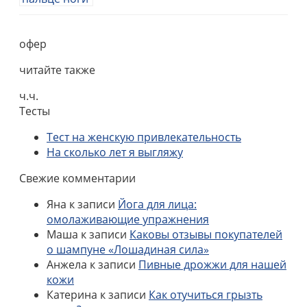
офер
читайте также
ч.ч.
Тесты
Тест на женскую привлекательность
На сколько лет я выгляжу
Свежие комментарии
Яна
к записи
Йога для лица:
омолаживающие упражнения
Маша
к записи
Каковы отзывы покупателей
о шампуне «Лошадиная сила»
Анжела
к записи
Пивные дрожжи для нашей
кожи
Катерина
к записи
Как отучиться грызть