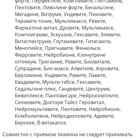
форте, Перфектиле, Компливите, Пептамене,
Пентовите, Ливолине форте, Бенальгине,
Мегадине, Витруме, Ундевите, Пиковите,
Теравите тоник, Мультимаксе, Ревите,
Фарматоне витал, Дуовите, Мультимаксе,
Комплигамве, Эскузане, Гексавите, Элевите,
Витаспектруме, Глутамевите, Гитагампе,
Менопейсе, Прегнавите, Фенюльсе,
Ферровите, Нейробионе, Клинутрене
оптимум, Тригамме, Ревите, Биовитале,
Супрадине, Био-максе, Алвитиле, Аэровите,
Берламине, Ундевите, Ревите, Лавите,
Квадевите, Мульти-табсе, Гексавите,
Седальгине плюс, Гандевите, Центруме,
Бевиплексе, Пантовигаре, Нейрокомплите,
Селмевите, Докторе Тайсс Геровитал,
Нейромультивите, Пентовите, Нейробионе,
Комбилипене, Нейродикловите, Адивите,
Берокке, В-витакапсе.
Совместно с приемом тиамина не следует принимать