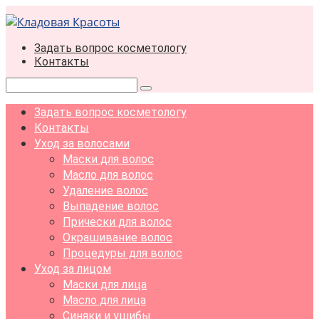
Перейти
к
контенту
Задать вопрос косметологу
Контакты
Поиск:
Задать вопрос косметологу
Контакты
Уход за волосами
Маски для волос
Масло для волос
Удаление волос
Выпадение волос
Прически для волос
Окрашивание волос
Процедуры для волос
Уход за лицом
Маски для лица
Масло для лица
Синяки и ушибы