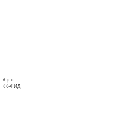
Я р в
КК-ФИД