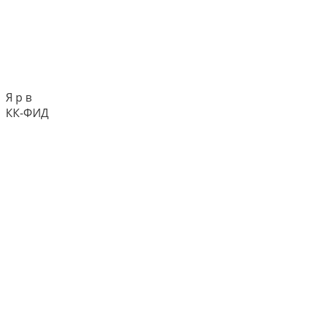
Я р в
КК-ФИД