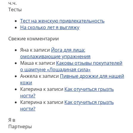
ч.ч.
Тесты
Тест на женскую привлекательность
На сколько лет я выгляжу
Свежие комментарии
Яна
к записи
Йога для лица:
омолаживающие упражнения
Маша
к записи
Каковы отзывы покупателей
о шампуне «Лошадиная сила»
Анжела
к записи
Пивные дрожжи для нашей
кожи
Катерина
к записи
Как отучиться грызть
ногти?
Катерина
к записи
Как отучиться грызть
ногти?
Я в
Партнеры