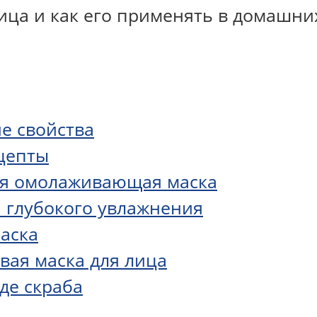
ца и как его применять в домашних
е свойства
цепты
ная омолаживающая маска
я глубокого увлажнения
аска
ая маска для лица
де скраба