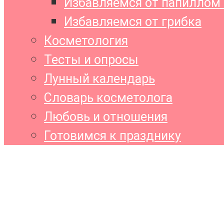
Избавляемся от папиллом 
Избавляемся от грибка
Косметология
Тесты и опросы
Лунный календарь
Словарь косметолога
Любовь и отношения
Готовимся к празднику