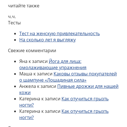
читайте также
ч.ч.
Тесты
Тест на женскую привлекательность
На сколько лет я выгляжу
Свежие комментарии
Яна
к записи
Йога для лица:
омолаживающие упражнения
Маша
к записи
Каковы отзывы покупателей
о шампуне «Лошадиная сила»
Анжела
к записи
Пивные дрожжи для нашей
кожи
Катерина
к записи
Как отучиться грызть
ногти?
Катерина
к записи
Как отучиться грызть
ногти?