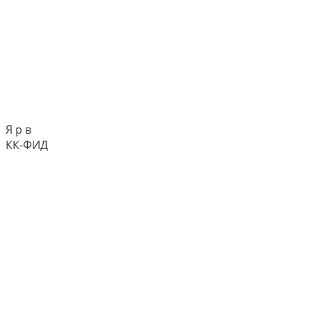
Я р в
КК-ФИД