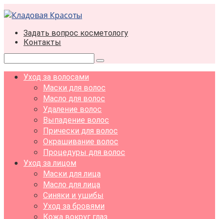
Перейти
к
контенту
Задать вопрос косметологу
Контакты
Поиск:
Уход за волосами
Маски для волос
Масло для волос
Удаление волос
Выпадение волос
Прически для волос
Окрашивание волос
Процедуры для волос
Уход за лицом
Маски для лица
Масло для лица
Синяки и ушибы
Уход за бровями
Кожа вокруг глаз