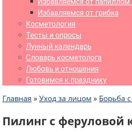
Избавляемся от папиллом 
Избавляемся от грибка
Косметология
Тесты и опросы
Лунный календарь
Словарь косметолога
Любовь и отношения
Готовимся к празднику
Главная
»
Уход за лицом
»
Борьба 
Пилинг с феруловой 