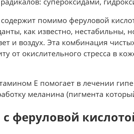
 радикалов: супероксидами, гидрокс
 содержит помимо феруловой кислоты
нты, как известно, нестабильны, н
вет и воздух. Эта комбинация чист
ту от окислительного стресса в кож
тамином Е помогает в лечении гип
ботку меланина (пигмента который
 с феруловой кислото