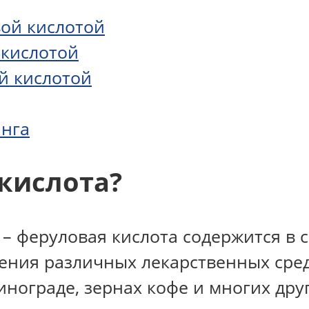
вой кислотой
 кислотой
й кислотой
инга
 кислота?
феруловая кислота содержится в со
ения различных лекарственных сред
инограде, зернах кофе и многих дру