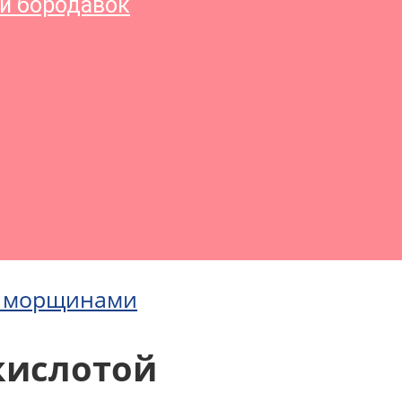
и бородавок
с морщинами
кислотой