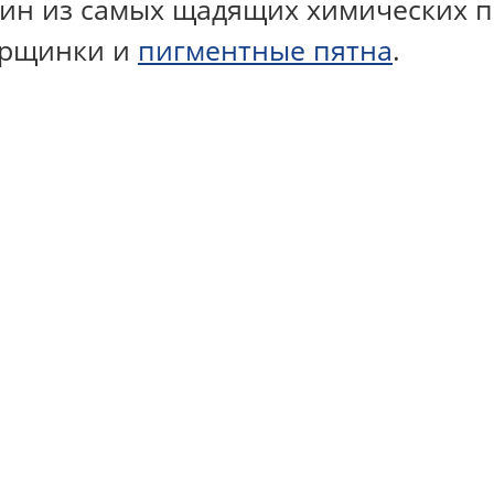
дин из самых щадящих химических 
орщинки и
пигментные пятна
.