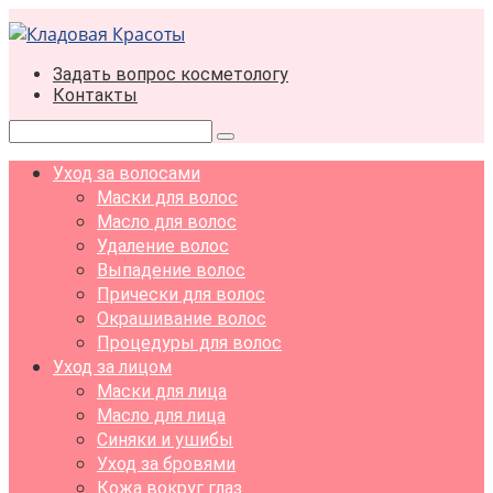
Перейти
к
контенту
Задать вопрос косметологу
Контакты
Поиск:
Уход за волосами
Маски для волос
Масло для волос
Удаление волос
Выпадение волос
Прически для волос
Окрашивание волос
Процедуры для волос
Уход за лицом
Маски для лица
Масло для лица
Синяки и ушибы
Уход за бровями
Кожа вокруг глаз