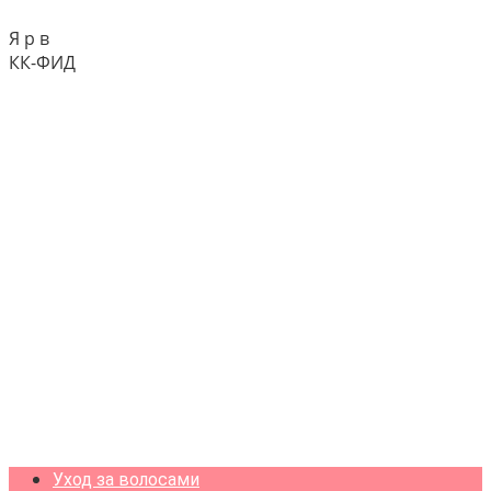
Я р в
КК-ФИД
Уход за волосами