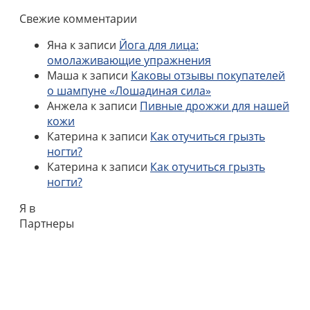
Свежие комментарии
Яна
к записи
Йога для лица:
омолаживающие упражнения
Маша
к записи
Каковы отзывы покупателей
о шампуне «Лошадиная сила»
Анжела
к записи
Пивные дрожжи для нашей
кожи
Катерина
к записи
Как отучиться грызть
ногти?
Катерина
к записи
Как отучиться грызть
ногти?
Я в
Партнеры