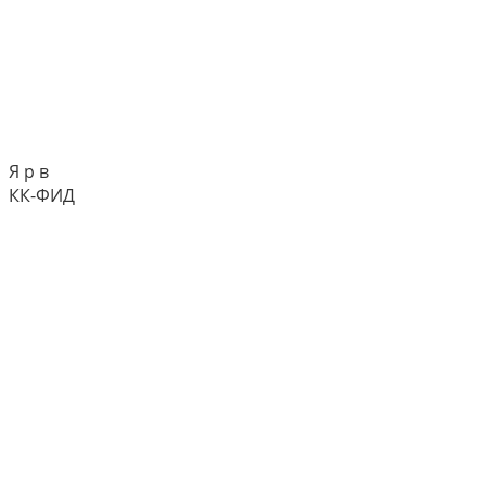
Я р в
КК-ФИД