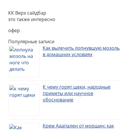
КК Верх сайдбар
это также интересно
офер
Популярные записи
Как вылечить лопнувшую мозоль
в домашних условиях
К чему горят щеки, народные
приметы или научное
обоснование
Крем Адапален от морщин: как