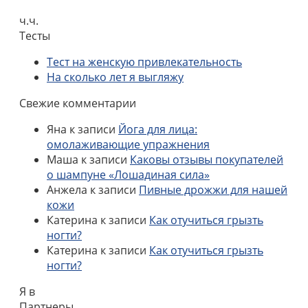
ч.ч.
Тесты
Тест на женскую привлекательность
На сколько лет я выгляжу
Свежие комментарии
Яна
к записи
Йога для лица:
омолаживающие упражнения
Маша
к записи
Каковы отзывы покупателей
о шампуне «Лошадиная сила»
Анжела
к записи
Пивные дрожжи для нашей
кожи
Катерина
к записи
Как отучиться грызть
ногти?
Катерина
к записи
Как отучиться грызть
ногти?
Я в
Партнеры