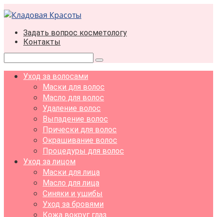
Перейти
к
контенту
Задать вопрос косметологу
Контакты
Поиск:
Уход за волосами
Маски для волос
Масло для волос
Удаление волос
Выпадение волос
Прически для волос
Окрашивание волос
Процедуры для волос
Уход за лицом
Маски для лица
Масло для лица
Синяки и ушибы
Уход за бровями
Кожа вокруг глаз