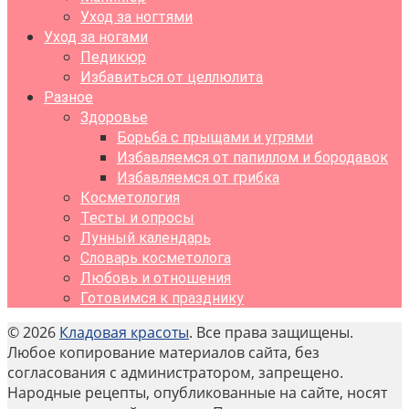
Уход за ногтями
Уход за ногами
Педикюр
Избавиться от целлюлита
Разное
Здоровье
Борьба с прыщами и угрями
Избавляемся от папиллом и бородавок
Избавляемся от грибка
Косметология
Тесты и опросы
Лунный календарь
Словарь косметолога
Любовь и отношения
Готовимся к празднику
© 2026
Кладовая красоты
. Все права защищены.
Любое копирование материалов сайта, без
согласования с администратором, запрещено.
Народные рецепты, опубликованные на сайте, носят