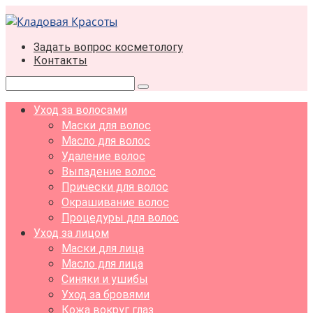
Перейти
к
контенту
Задать вопрос косметологу
Контакты
Поиск:
Уход за волосами
Маски для волос
Масло для волос
Удаление волос
Выпадение волос
Прически для волос
Окрашивание волос
Процедуры для волос
Уход за лицом
Маски для лица
Масло для лица
Синяки и ушибы
Уход за бровями
Кожа вокруг глаз