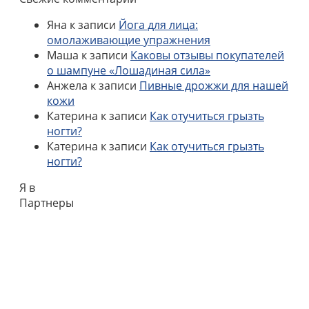
Яна
к записи
Йога для лица:
омолаживающие упражнения
Маша
к записи
Каковы отзывы покупателей
о шампуне «Лошадиная сила»
Анжела
к записи
Пивные дрожжи для нашей
кожи
Катерина
к записи
Как отучиться грызть
ногти?
Катерина
к записи
Как отучиться грызть
ногти?
Я в
Партнеры