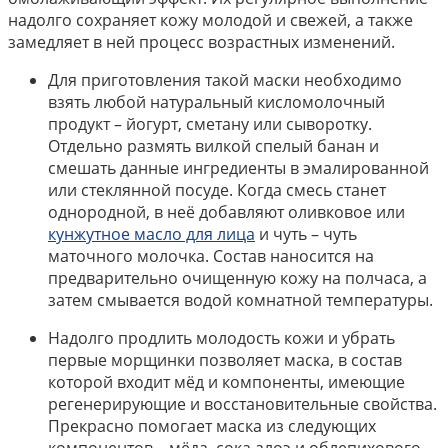
надолго сохраняет кожу молодой и свежей, а также
замедляет в ней процесс возрастных изменений.
Для приготовления такой маски необходимо
взять любой натуральный кисломолочный
продукт – йогурт, сметану или сыворотку.
Отдельно размять вилкой спелый банан и
смешать данные ингредиенты в эмалированной
или стеклянной посуде. Когда смесь станет
однородной, в неё добавляют оливковое или
кунжутное масло для лица
и чуть – чуть
маточного молочка. Состав наносится на
предварительно очищенную кожу на полчаса, а
затем смывается водой комнатной температуры.
Надолго продлить молодость кожи и убрать
первые морщинки позволяет маска, в состав
которой входит мёд и компоненты, имеющие
регенерирующие и восстановительные свойства.
Прекрасно помогает маска из следующих
компонентов – мёда, сока алоэ и облепихового