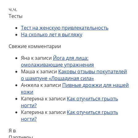
ч.ч.
Тесты
Тест на женскую привлекательность
На сколько лет я выгляжу
Свежие комментарии
Яна
к записи
Йога для лица:
омолаживающие упражнения
Маша
к записи
Каковы отзывы покупателей
о шампуне «Лошадиная сила»
Анжела
к записи
Пивные дрожжи для нашей
кожи
Катерина
к записи
Как отучиться грызть
ногти?
Катерина
к записи
Как отучиться грызть
ногти?
Я в
Партнеры