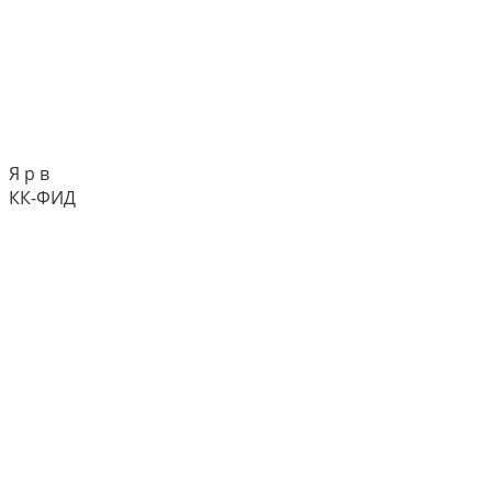
Я р в
КК-ФИД