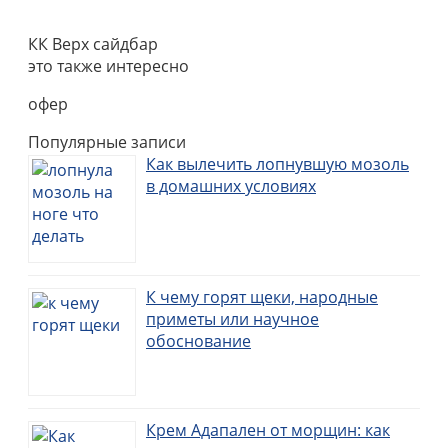
КК Верх сайдбар
это также интересно
офер
Популярные записи
Как вылечить лопнувшую мозоль
в домашних условиях
К чему горят щеки, народные
приметы или научное
обоснование
Крем Адапален от морщин: как