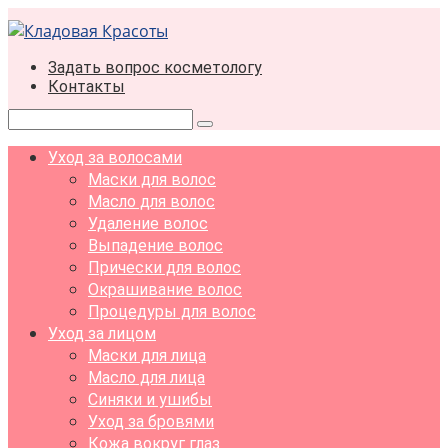
Перейти
к
контенту
Задать вопрос косметологу
Контакты
Поиск:
Уход за волосами
Маски для волос
Масло для волос
Удаление волос
Выпадение волос
Прически для волос
Окрашивание волос
Процедуры для волос
Уход за лицом
Маски для лица
Масло для лица
Синяки и ушибы
Уход за бровями
Кожа вокруг глаз