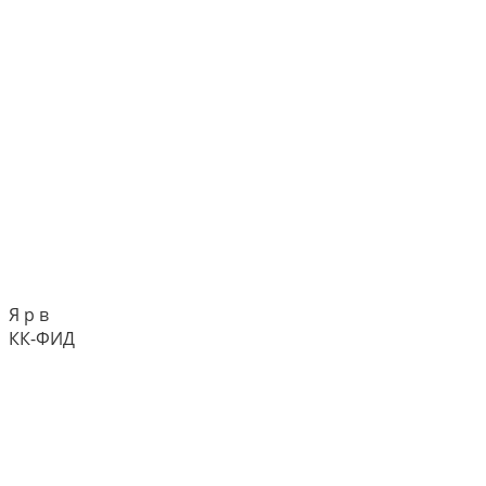
Я р в
КК-ФИД