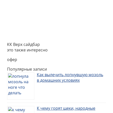
КК Верх сайдбар
это также интересно
офер
Популярные записи
Как вылечить лопнувшую мозоль
в домашних условиях
К чему горят щеки, народные