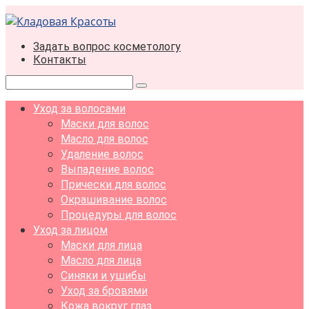
Перейти
к
контенту
Задать вопрос косметологу
Контакты
Поиск:
Уход за волосами
Маски для волос
Масло для волос
Удаление волос
Выпадение волос
Прически для волос
Окрашивание волос
Процедуры для волос
Уход за лицом
Маски для лица
Масло для лица
Синяки и ушибы
Уход за бровями
Кожа вокруг глаз