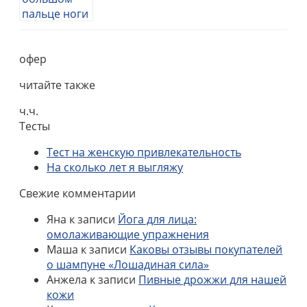
офер
читайте также
ч.ч.
Тесты
Тест на женскую привлекательность
На сколько лет я выгляжу
Свежие комментарии
Яна
к записи
Йога для лица:
омолаживающие упражнения
Маша
к записи
Каковы отзывы покупателей
о шампуне «Лошадиная сила»
Анжела
к записи
Пивные дрожжи для нашей
кожи