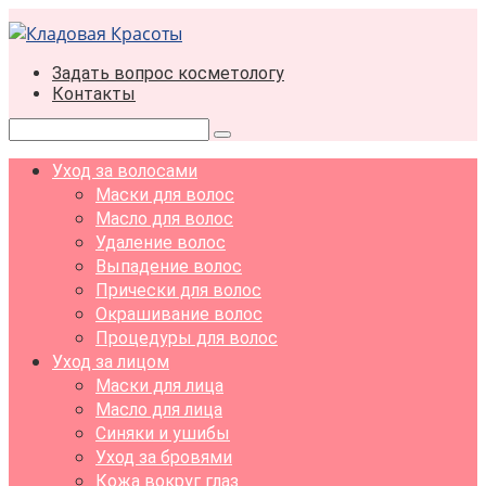
Перейти
к
контенту
Задать вопрос косметологу
Контакты
Поиск:
Уход за волосами
Маски для волос
Масло для волос
Удаление волос
Выпадение волос
Прически для волос
Окрашивание волос
Процедуры для волос
Уход за лицом
Маски для лица
Масло для лица
Синяки и ушибы
Уход за бровями
Кожа вокруг глаз