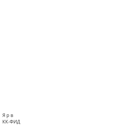
Я р в
КК-ФИД