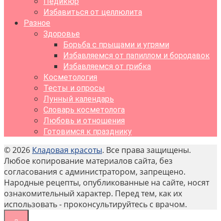
Педикюр
Избавиться от целлюлита
Разное
Здоровье
Борьба с прыщами и угрями
Избавляемся от папиллом и бородавок
Избавляемся от грибка
Косметология
Тесты и опросы
Лунный календарь
Словарь косметолога
Любовь и отношения
Готовимся к празднику
© 2026
Кладовая красоты
. Все права защищены.
Любое копирование материалов сайта, без
согласования с администратором, запрещено.
Народные рецепты, опубликованные на сайте, носят
ознакомительный характер. Перед тем, как их
использовать - проконсультируйтесь с врачом.