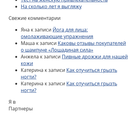
На сколько лет я выгляжу
Свежие комментарии
Яна
к записи
Йога для лица:
омолаживающие упражнения
Маша
к записи
Каковы отзывы покупателей
о шампуне «Лошадиная сила»
Анжела
к записи
Пивные дрожжи для нашей
кожи
Катерина
к записи
Как отучиться грызть
ногти?
Катерина
к записи
Как отучиться грызть
ногти?
Я в
Партнеры