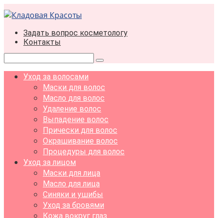
Перейти
к
контенту
Задать вопрос косметологу
Контакты
Поиск:
Уход за волосами
Маски для волос
Масло для волос
Удаление волос
Выпадение волос
Прически для волос
Окрашивание волос
Процедуры для волос
Уход за лицом
Маски для лица
Масло для лица
Синяки и ушибы
Уход за бровями
Кожа вокруг глаз