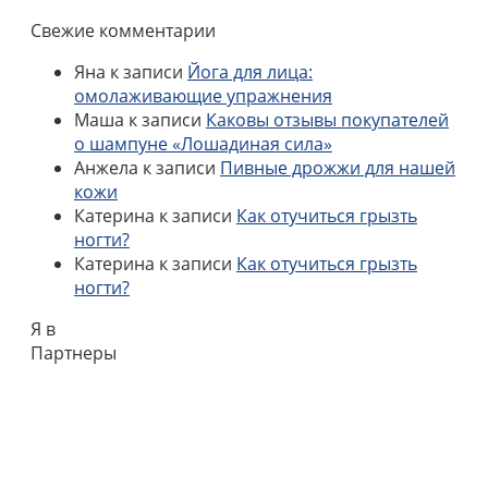
Свежие комментарии
Яна
к записи
Йога для лица:
омолаживающие упражнения
Маша
к записи
Каковы отзывы покупателей
о шампуне «Лошадиная сила»
Анжела
к записи
Пивные дрожжи для нашей
кожи
Катерина
к записи
Как отучиться грызть
ногти?
Катерина
к записи
Как отучиться грызть
ногти?
Я в
Партнеры