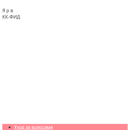
Я р в
КК-ФИД
Уход за волосами