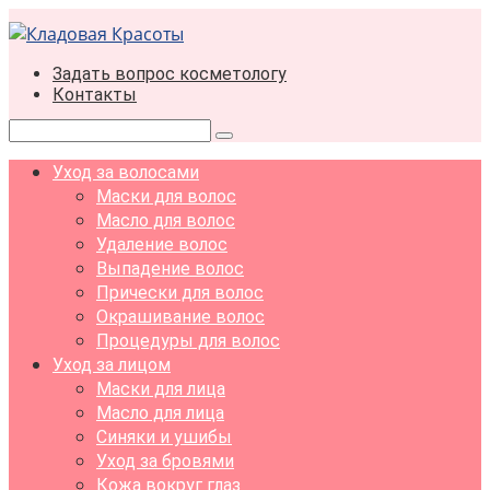
Перейти
к
контенту
Задать вопрос косметологу
Контакты
Поиск:
Уход за волосами
Маски для волос
Масло для волос
Удаление волос
Выпадение волос
Прически для волос
Окрашивание волос
Процедуры для волос
Уход за лицом
Маски для лица
Масло для лица
Синяки и ушибы
Уход за бровями
Кожа вокруг глаз