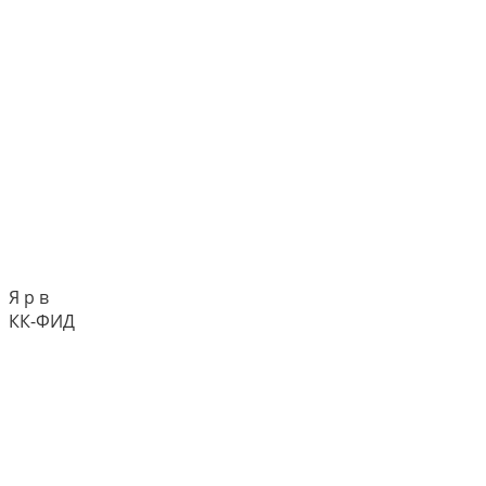
Я р в
КК-ФИД