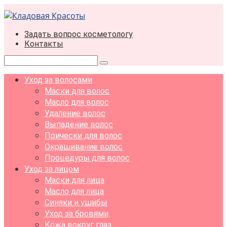
Перейти
к
контенту
Задать вопрос косметологу
Контакты
Поиск:
Уход за волосами
Маски для волос
Масло для волос
Удаление волос
Выпадение волос
Прически для волос
Окрашивание волос
Процедуры для волос
Уход за лицом
Маски для лица
Масло для лица
Синяки и ушибы
Уход за бровями
Кожа вокруг глаз