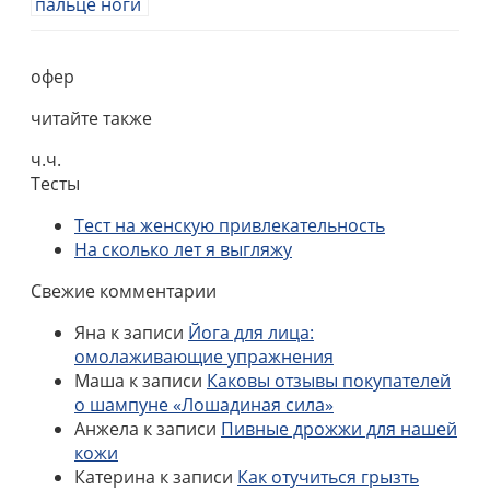
офер
читайте также
ч.ч.
Тесты
Тест на женскую привлекательность
На сколько лет я выгляжу
Свежие комментарии
Яна
к записи
Йога для лица:
омолаживающие упражнения
Маша
к записи
Каковы отзывы покупателей
о шампуне «Лошадиная сила»
Анжела
к записи
Пивные дрожжи для нашей
кожи
Катерина
к записи
Как отучиться грызть