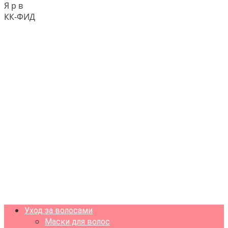
Я р в
КК-ФИД
Уход за волосами
Маски для волос