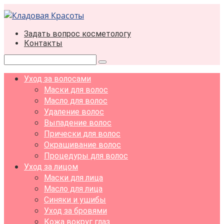
Перейти
к
контенту
Задать вопрос косметологу
Контакты
Поиск:
Уход за волосами
Маски для волос
Масло для волос
Удаление волос
Выпадение волос
Прически для волос
Окрашивание волос
Процедуры для волос
Уход за лицом
Маски для лица
Масло для лица
Синяки и ушибы
Уход за бровями
Кожа вокруг глаз