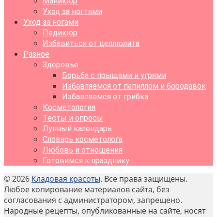
Маникюр
Уход за ногтями
Уход за ногами
Педикюр
Избавиться от целлюлита
Разное
Здоровье
Борьба с прыщами и угрями
Избавляемся от папиллом и бородавок
Избавляемся от грибка
Косметология
Тесты и опросы
Лунный календарь
Словарь косметолога
Любовь и отношения
Готовимся к празднику
© 2026
Кладовая красоты
. Все права защищены.
Любое копирование материалов сайта, без
согласования с администратором, запрещено.
Народные рецепты, опубликованные на сайте, носят