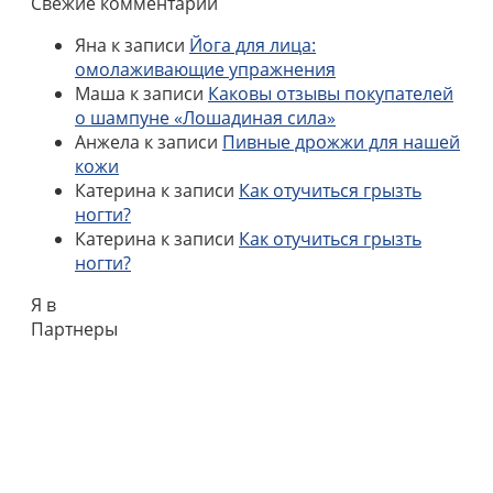
Свежие комментарии
Яна
к записи
Йога для лица:
омолаживающие упражнения
Маша
к записи
Каковы отзывы покупателей
о шампуне «Лошадиная сила»
Анжела
к записи
Пивные дрожжи для нашей
кожи
Катерина
к записи
Как отучиться грызть
ногти?
Катерина
к записи
Как отучиться грызть
ногти?
Я в
Партнеры