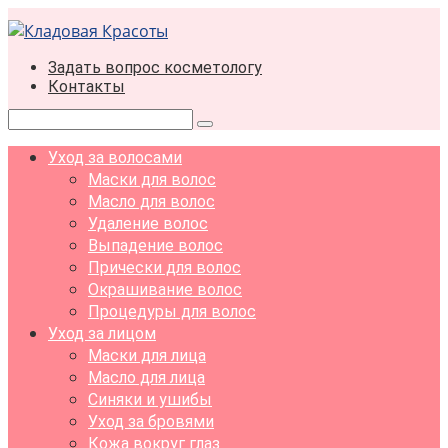
Перейти
к
контенту
Задать вопрос косметологу
Контакты
Поиск:
Уход за волосами
Маски для волос
Масло для волос
Удаление волос
Выпадение волос
Прически для волос
Окрашивание волос
Процедуры для волос
Уход за лицом
Маски для лица
Масло для лица
Синяки и ушибы
Уход за бровями
Кожа вокруг глаз