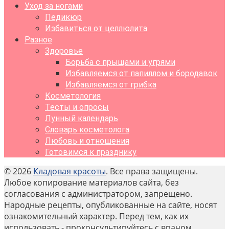
Уход за ногами
Педикюр
Избавиться от целлюлита
Разное
Здоровье
Борьба с прыщами и угрями
Избавляемся от папиллом и бородавок
Избавляемся от грибка
Косметология
Тесты и опросы
Лунный календарь
Словарь косметолога
Любовь и отношения
Готовимся к празднику
© 2026
Кладовая красоты
. Все права защищены.
Любое копирование материалов сайта, без
согласования с администратором, запрещено.
Народные рецепты, опубликованные на сайте, носят
ознакомительный характер. Перед тем, как их
использовать - проконсультируйтесь с врачом.