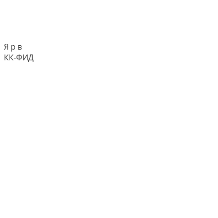
Я р в
КК-ФИД