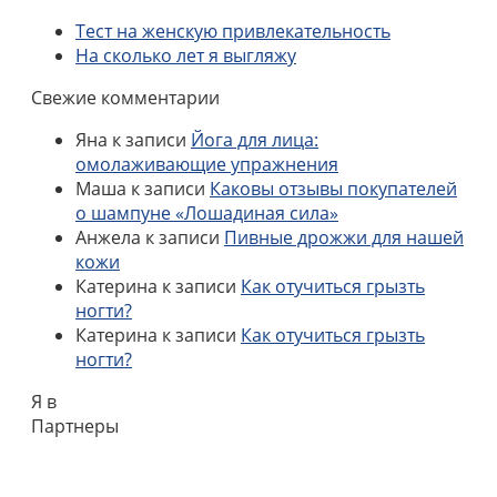
Тест на женскую привлекательность
На сколько лет я выгляжу
Свежие комментарии
Яна
к записи
Йога для лица:
омолаживающие упражнения
Маша
к записи
Каковы отзывы покупателей
о шампуне «Лошадиная сила»
Анжела
к записи
Пивные дрожжи для нашей
кожи
Катерина
к записи
Как отучиться грызть
ногти?
Катерина
к записи
Как отучиться грызть
ногти?
Я в
Партнеры