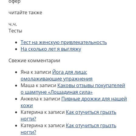
офер
читайте также
ч.ч.
Тесты
Тест на женскую привлекательность
На сколько лет я выгляжу
Свежие комментарии
Яна
к записи
Йога для лица:
омолаживающие упражнения
Маша
к записи
Каковы отзывы покупателей
о шампуне «Лошадиная сила»
Анжела
к записи
Пивные дрожжи для нашей
кожи
Катерина
к записи
Как отучиться грызть
ногти?
Катерина
к записи
Как отучиться грызть
ногти?