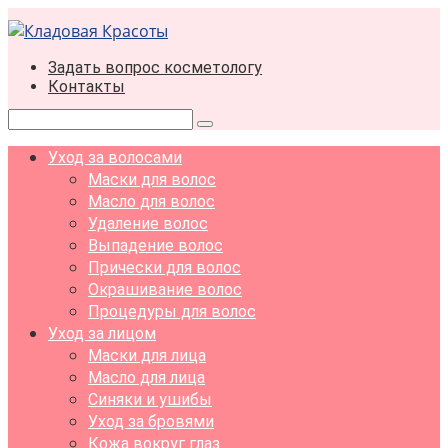
Перейти
к
контенту
Задать вопрос косметологу
Контакты
Поиск:
Уход за волосами
Маски для волос
Масло для волос
Удаление волос
Выпадение волос
Прически для волос
Окрашивание волос
Процедуры для волос
Уход за лицом
Маски для лица
Масло для лица
Синяки и ушибы
Уход за бровями
Кожа вокруг глаз