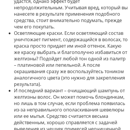
удастся, однако эффект будет
непродолжительным. Учитывая вред, который вы
нанесете в результате применения подобного
средства, стоит внимательно подумать, прежде
чем его покупать.
Осветляющие краски. Если осветляющий состав
уничтожает пигмент, содержащийся в волосах, то
краска просто придает им иной оттенок. Какую
же краску выбрать и благополучно избавиться от
желтизны? Подойдет любой тон одной из палитр
– платиновой или пепельной. А после
окрашивания сразу же воспользуйтесь тоником
аналогичного цвета (это нужно для закрепления
результата).
И последний вариант – очищающий шампунь от
желтизны волос. Он может помочь блондинкам,
но лишь в том случае, если проблема появилась
из-за неправильного ополаскивания шевелюры
или ее мытья. Средство считается весьма
действенным, хорошо справляется с задачей
выведения из чешуек примесей неочищенной