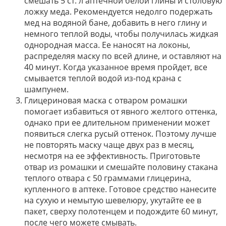
смешать 5 ст. л аптечной белой глины и столовую
ложку меда. Рекомендуется недолго подержать
мед на водяной бане, добавить в него глину и
немного теплой воды, чтобы получилась жидкая
однородная масса. Ее наносят на локоны,
распределяя маску по всей длине, и оставляют на
40 минут. Когда указанное время пройдет, все
смывается теплой водой из-под крана с
шампунем.
Глицериновая маска с отваром ромашки
помогает избавиться от явного желтого оттенка,
однако при ее длительном применении может
появиться слегка русый оттенок. Поэтому лучше
не повторять маску чаще двух раз в месяц,
несмотря на ее эффективность. Приготовьте
отвар из ромашки и смешайте половину стакана
теплого отвара с 50 граммами глицерина,
купленного в аптеке. Готовое средство нанесите
на сухую и немытую шевелюру, укутайте ее в
пакет, сверху полотенцем и подождите 60 минут,
после чего можете смывать.