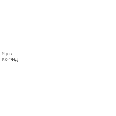
Я р в
КК-ФИД