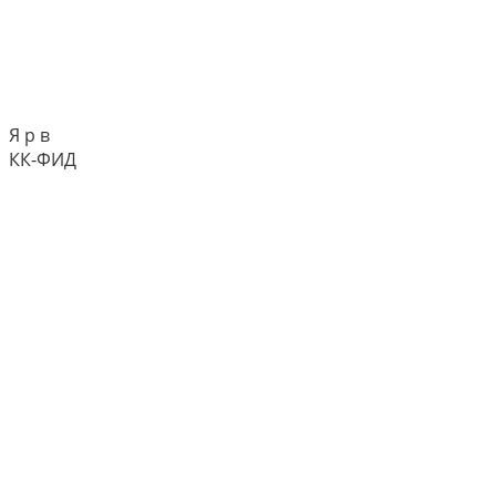
Я р в
КК-ФИД