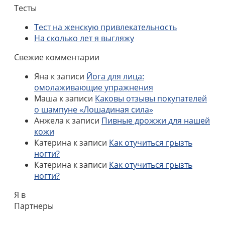
Тесты
Тест на женскую привлекательность
На сколько лет я выгляжу
Свежие комментарии
Яна
к записи
Йога для лица:
омолаживающие упражнения
Маша
к записи
Каковы отзывы покупателей
о шампуне «Лошадиная сила»
Анжела
к записи
Пивные дрожжи для нашей
кожи
Катерина
к записи
Как отучиться грызть
ногти?
Катерина
к записи
Как отучиться грызть
ногти?
Я в
Партнеры