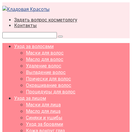
Перейти
к
контенту
Задать вопрос косметологу
Контакты
Поиск:
Уход за волосами
Маски для волос
Масло для волос
Удаление волос
Выпадение волос
Прически для волос
Окрашивание волос
Процедуры для волос
Уход за лицом
Маски для лица
Масло для лица
Синяки и ушибы
Уход за бровями
Кожа вокруг глаз