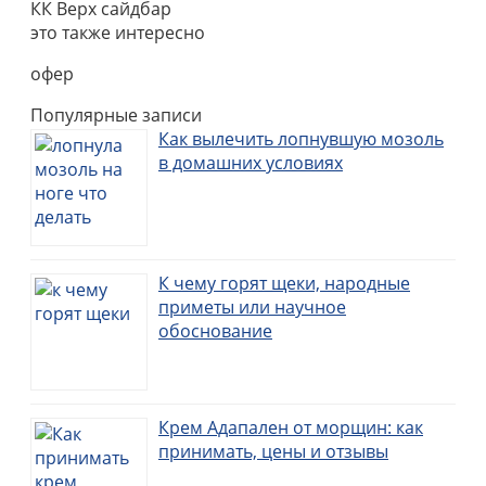
КК Верх сайдбар
это также интересно
офер
Популярные записи
Как вылечить лопнувшую мозоль
в домашних условиях
К чему горят щеки, народные
приметы или научное
обоснование
Крем Адапален от морщин: как
принимать, цены и отзывы