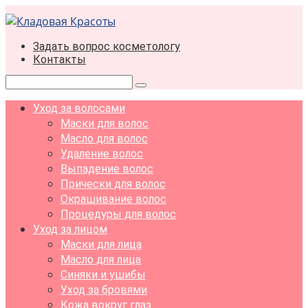
Перейти
к
контенту
Задать вопрос косметологу
Контакты
Поиск:
Уход за волосами
Маски для волос
Масло для волос
Удаление волос
Выпадение волос
Прически для волос
Окрашивание волос
Процедуры для волос
Уход за лицом
Маски для лица
Масло для лица
Синяки и ушибы
Уход за бровями
Кожа вокруг глаз