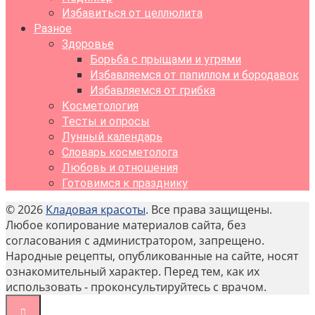
Избавиться от целлюлита
Разное
Здоровье
Борьба с прыщами и угрями
Избавляемся от папиллом и бородавок
Избавляемся от грибка
Косметология
Тесты и опросы
Лунный календарь
Словарь косметолога
Любовь и отношения
Готовимся к празднику
© 2026
Кладовая красоты
. Все права защищены.
Любое копирование материалов сайта, без
согласования с администратором, запрещено.
Народные рецепты, опубликованные на сайте, носят
ознакомительный характер. Перед тем, как их
использовать - проконсультируйтесь с врачом.