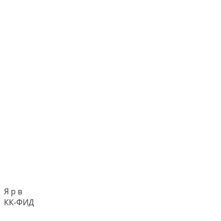
Я р в
КК-ФИД