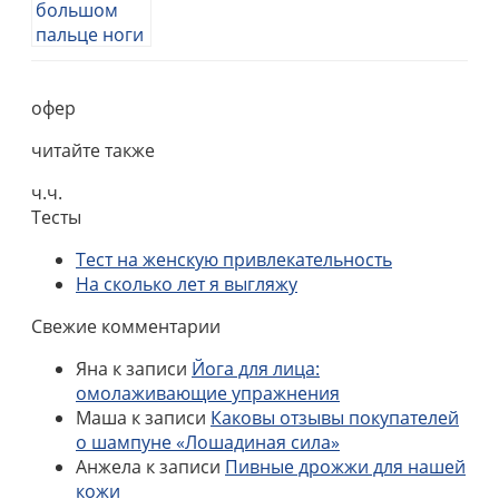
офер
читайте также
ч.ч.
Тесты
Тест на женскую привлекательность
На сколько лет я выгляжу
Свежие комментарии
Яна
к записи
Йога для лица:
омолаживающие упражнения
Маша
к записи
Каковы отзывы покупателей
о шампуне «Лошадиная сила»
Анжела
к записи
Пивные дрожжи для нашей
кожи