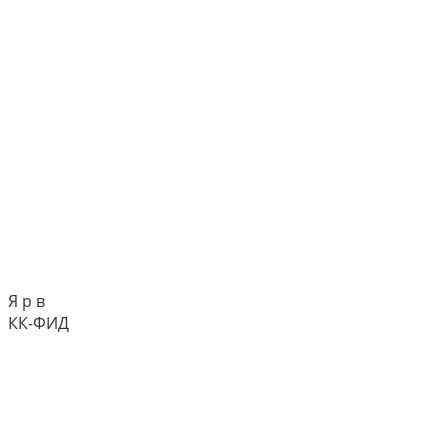
Я р в
КК-ФИД