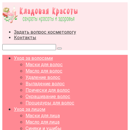
Перейти
к
контенту
Задать вопрос косметологу
Контакты
Поиск:
Уход за волосами
Маски для волос
Масло для волос
Удаление волос
Выпадение волос
Прически для волос
Окрашивание волос
Процедуры для волос
Уход за лицом
Маски для лица
Масло для лица
Синяки и ушибы