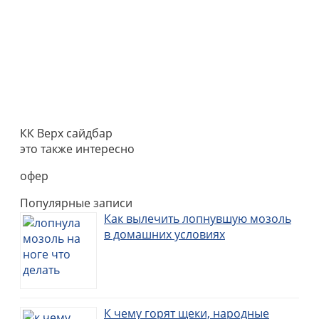
КК Верх сайдбар
это также интересно
офер
Популярные записи
Как вылечить лопнувшую мозоль
в домашних условиях
К чему горят щеки, народные