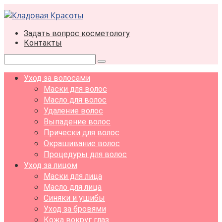
Перейти
к
контенту
Задать вопрос косметологу
Контакты
Поиск:
Уход за волосами
Маски для волос
Масло для волос
Удаление волос
Выпадение волос
Прически для волос
Окрашивание волос
Процедуры для волос
Уход за лицом
Маски для лица
Масло для лица
Синяки и ушибы
Уход за бровями
Кожа вокруг глаз