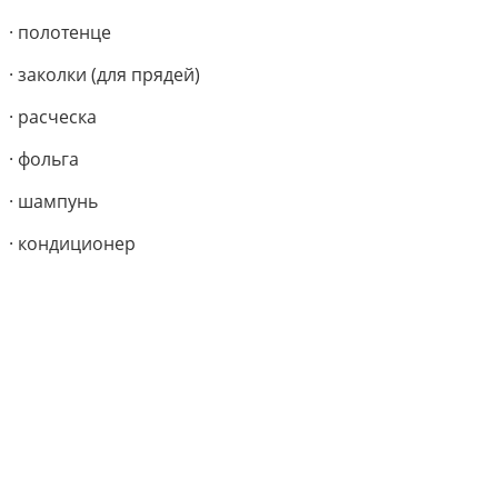
· полотенце
· заколки (для прядей)
· расческа
· фольга
· шампунь
· кондиционер