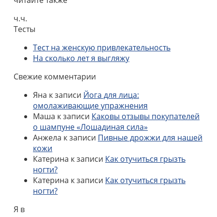
ч.ч.
Тесты
Тест на женскую привлекательность
На сколько лет я выгляжу
Свежие комментарии
Яна
к записи
Йога для лица:
омолаживающие упражнения
Маша
к записи
Каковы отзывы покупателей
о шампуне «Лошадиная сила»
Анжела
к записи
Пивные дрожжи для нашей
кожи
Катерина
к записи
Как отучиться грызть
ногти?
Катерина
к записи
Как отучиться грызть
ногти?
Я в