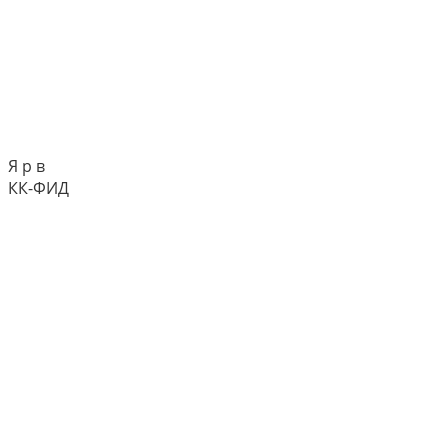
Я р в
КК-ФИД