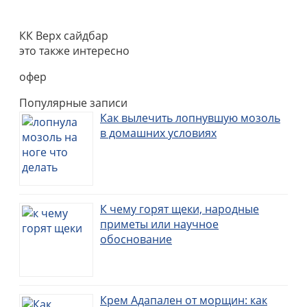
КК Верх сайдбар
это также интересно
офер
Популярные записи
Как вылечить лопнувшую мозоль
в домашних условиях
К чему горят щеки, народные
приметы или научное
обоснование
Крем Адапален от морщин: как