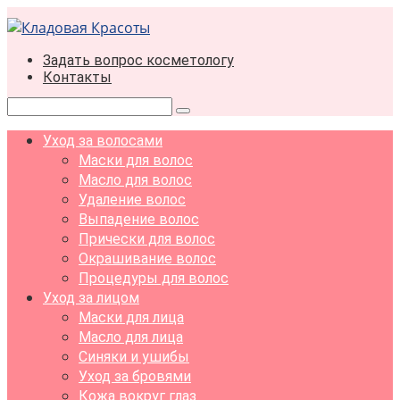
Перейти
к
контенту
Задать вопрос косметологу
Контакты
Поиск:
Уход за волосами
Маски для волос
Масло для волос
Удаление волос
Выпадение волос
Прически для волос
Окрашивание волос
Процедуры для волос
Уход за лицом
Маски для лица
Масло для лица
Синяки и ушибы
Уход за бровями
Кожа вокруг глаз