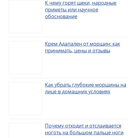
К чему горят щеки, народные
приметы или научное
обоснование
Крем Адапален от морщин: как
принимать, цены и отзывы
Как убрать глубокие морщины на
лице в домашних условиях
Почему отходит и отслаивается
ноготь на большом пальце ноги