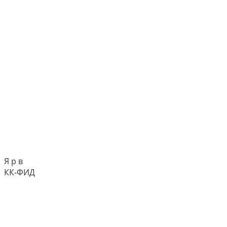
Я р в
КК-ФИД