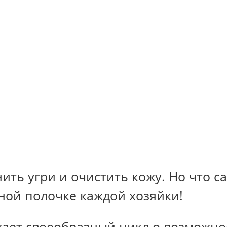
анить угри и очистить кожу. Но что 
нной полочке каждой хозяйки!
жает своеобразный цикл о возможн