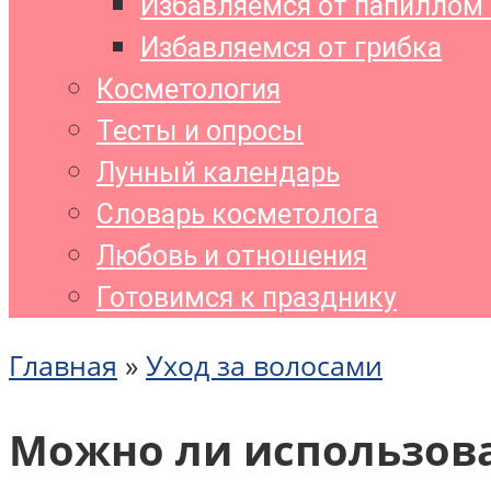
Избавляемся от папиллом 
Избавляемся от грибка
Косметология
Тесты и опросы
Лунный календарь
Словарь косметолога
Любовь и отношения
Готовимся к празднику
Главная
»
Уход за волосами
Можно ли использова