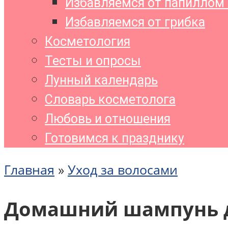
Избавляемся от папиллом 
Избавляемся от грибка
Косметология
Тесты и опросы
Лунный календарь
Словарь косметолога
Любовь и отношения
Готовимся к празднику
Главная
»
Уход за волосами
Домашний шампунь дл