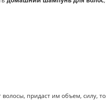
ть
домашний шампунь для волос
т волосы, придаст им объем, силу, 