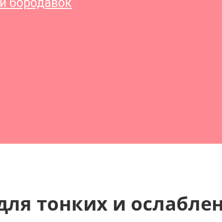
и бородавок
я тонких и ослаблен