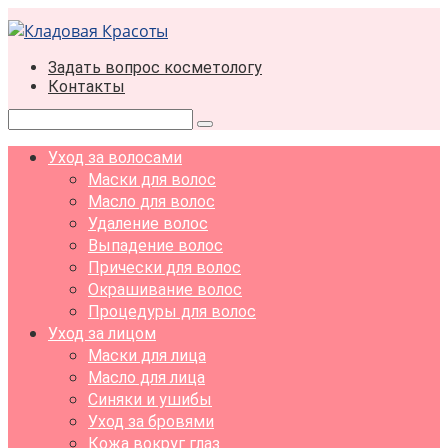
Перейти
к
контенту
Задать вопрос косметологу
Контакты
Поиск:
Уход за волосами
Маски для волос
Масло для волос
Удаление волос
Выпадение волос
Прически для волос
Окрашивание волос
Процедуры для волос
Уход за лицом
Маски для лица
Масло для лица
Синяки и ушибы
Уход за бровями
Кожа вокруг глаз