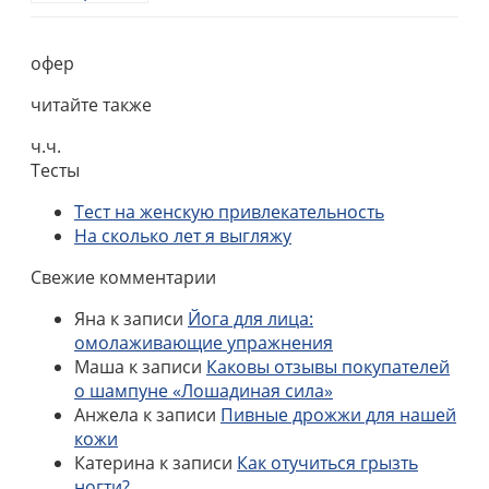
офер
читайте также
ч.ч.
Тесты
Тест на женскую привлекательность
На сколько лет я выгляжу
Свежие комментарии
Яна
к записи
Йога для лица:
омолаживающие упражнения
Маша
к записи
Каковы отзывы покупателей
о шампуне «Лошадиная сила»
Анжела
к записи
Пивные дрожжи для нашей
кожи
Катерина
к записи
Как отучиться грызть
ногти?