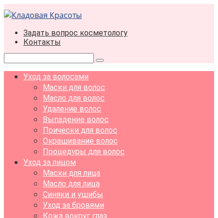
Перейти
к
контенту
Задать вопрос косметологу
Контакты
Поиск:
Уход за волосами
Маски для волос
Масло для волос
Удаление волос
Выпадение волос
Прически для волос
Окрашивание волос
Процедуры для волос
Уход за лицом
Маски для лица
Масло для лица
Синяки и ушибы
Уход за бровями
Кожа вокруг глаз