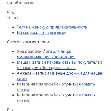
читайте также
ч.ч.
Тесты
Тест на женскую привлекательность
На сколько лет я выгляжу
Свежие комментарии
Яна
к записи
Йога для лица:
омолаживающие упражнения
Маша
к записи
Каковы отзывы покупателей
о шампуне «Лошадиная сила»
Анжела
к записи
Пивные дрожжи для нашей
кожи
Катерина
к записи
Как отучиться грызть
ногти?
Катерина
к записи
Как отучиться грызть
ногти?
Я в