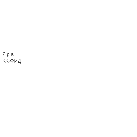
Я р в
КК-ФИД