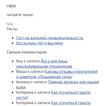
офер
читайте также
ч.ч.
Тесты
Тест на женскую привлекательность
На сколько лет я выгляжу
Свежие комментарии
Яна
к записи
Йога для лица:
омолаживающие упражнения
Маша
к записи
Каковы отзывы покупателей
о шампуне «Лошадиная сила»
Анжела
к записи
Пивные дрожжи для нашей
кожи
Катерина
к записи
Как отучиться грызть
ногти?
Катерина
к записи
Как отучиться грызть