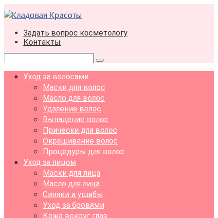
Перейти
к
контенту
Задать вопрос косметологу
Контакты
Поиск:
Уход за волосами
Маски для волос
Масло для волос
Удаление волос
Выпадение волос
Прически для волос
Окрашивание волос
Процедуры для волос
Уход за лицом
Маски для лица
Масло для лица
Синяки и ушибы
Уход за бровями
Кожа вокруг глаз