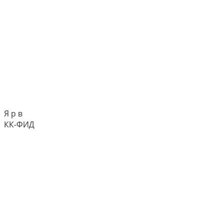
Я р в
КК-ФИД