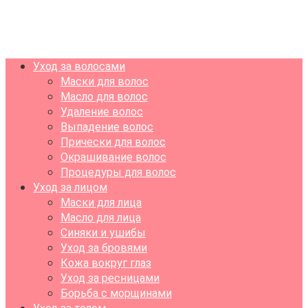
Уход за волосами
Маски для волос
Масло для волос
Удаление волос
Выпадение волос
Прически для волос
Окрашивание волос
Процедуры для волос
Уход за лицом
Маски для лица
Масло для лица
Синяки и ушибы
Уход за бровями
Кожа вокруг глаз
Уход за ресницами
Борьба с морщинами