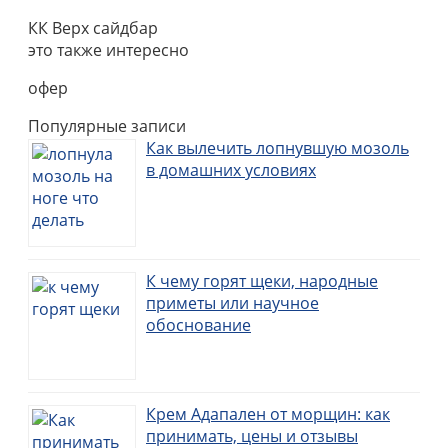
КК Верх сайдбар
это также интересно
офер
Популярные записи
Как вылечить лопнувшую мозоль
в домашних условиях
К чему горят щеки, народные
приметы или научное
обоснование
Крем Адапален от морщин: как
принимать, цены и отзывы