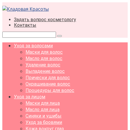
Перейти
к
контенту
Задать вопрос косметологу
Контакты
Поиск:
Уход за волосами
Маски для волос
Масло для волос
Удаление волос
Выпадение волос
Прически для волос
Окрашивание волос
Процедуры для волос
Уход за лицом
Маски для лица
Масло для лица
Синяки и ушибы
Уход за бровями
Кожа вокруг глаз