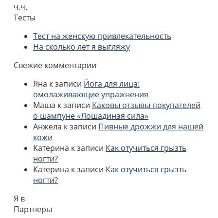
ч.ч.
Тесты
Тест на женскую привлекательность
На сколько лет я выгляжу
Свежие комментарии
Яна
к записи
Йога для лица:
омолаживающие упражнения
Маша
к записи
Каковы отзывы покупателей
о шампуне «Лошадиная сила»
Анжела
к записи
Пивные дрожжи для нашей
кожи
Катерина
к записи
Как отучиться грызть
ногти?
Катерина
к записи
Как отучиться грызть
ногти?
Я в
Партнеры