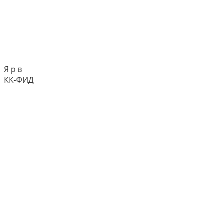
Я р в
КК-ФИД