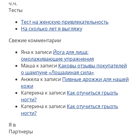
ч.ч.
Тесты
Тест на женскую привлекательность
На сколько лет я выгляжу
Свежие комментарии
Яна
к записи
Йога для лица:
омолаживающие упражнения
Маша
к записи
Каковы отзывы покупателей
о шампуне «Лошадиная сила»
Анжела
к записи
Пивные дрожжи для нашей
кожи
Катерина
к записи
Как отучиться грызть
ногти?
Катерина
к записи
Как отучиться грызть
ногти?
Я в
Партнеры