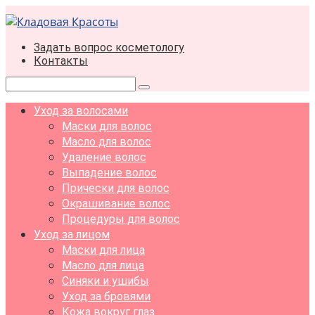
Перейти
к
контенту
Задать вопрос косметологу
Контакты
Поиск:
Уход за волосами
Маски для волос
Масло для волос
Удаление волос
Выпадение волос
Прически для волос
Окрашивание волос
Процедуры для волос
Уход за лицом
Маски для лица
Масло для лица
Синяки и ушибы
Уход за бровями
Кожа вокруг глаз