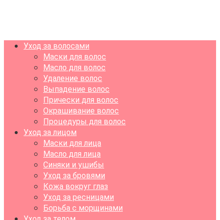
Уход за волосами
Маски для волос
Масло для волос
Удаление волос
Выпадение волос
Прически для волос
Окрашивание волос
Процедуры для волос
Уход за лицом
Маски для лица
Масло для лица
Синяки и ушибы
Уход за бровями
Кожа вокруг глаз
Уход за ресницами
Борьба с морщинами
Уход за телом