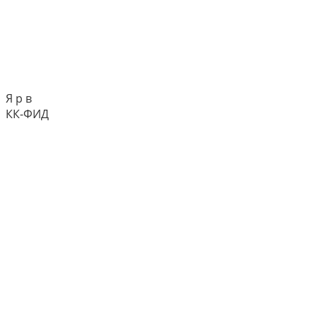
Я р в
КК-ФИД