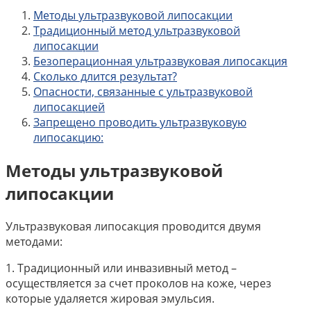
Методы ультразвуковой липосакции
Традиционный метод ультразвуковой
липосакции
Безоперационная ультразвуковая липосакция
Сколько длится результат?
Опасности, связанные с ультразвуковой
липосакцией
Запрещено проводить ультразвуковую
липосакцию:
Методы ультразвуковой
липосакции
Ультразвуковая липосакция проводится двумя
методами:
1. Традиционный или инвазивный метод –
осуществляется за счет проколов на коже, через
которые удаляется жировая эмульсия.