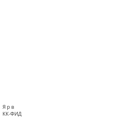
Я р в
КК-ФИД