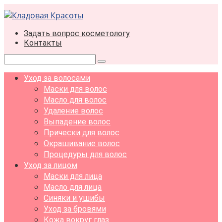
Перейти
к
контенту
Задать вопрос косметологу
Контакты
Поиск:
Уход за волосами
Маски для волос
Масло для волос
Удаление волос
Выпадение волос
Прически для волос
Окрашивание волос
Процедуры для волос
Уход за лицом
Маски для лица
Масло для лица
Синяки и ушибы
Уход за бровями
Кожа вокруг глаз