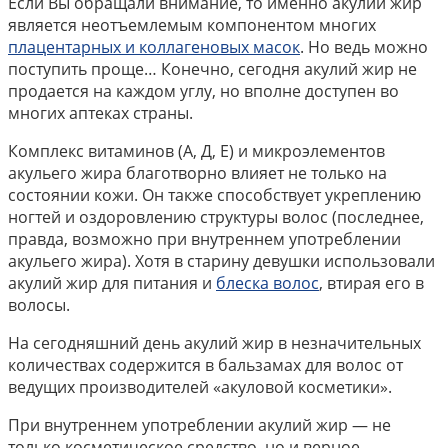
Если Вы обращали внимание, то именно акулий жир
является неотъемлемым компонентом многих
плацентарных и коллагеновых масок
. Но ведь можно
поступить проще… Конечно, сегодня акулий жир не
продается на каждом углу, но вполне доступен во
многих аптеках страны.
Комплекс витаминов (А, Д, Е) и микроэлементов
акульего жира благотворно влияет не только на
состоянии кожи. Он также способствует укреплению
ногтей и оздоровлению структуры волос (последнее,
правда, возможно при внутреннем употреблении
акульего жира). Хотя в старину девушки использовали
акулий жир для питания и
блеска волос
, втирая его в
волосы.
На сегодняшний день акулий жир в незначительных
количествах содержится в бальзамах для волос от
ведущих производителей «акуловой косметики».
При внутреннем употреблении акулий жир — не
только косметическое средство, но и верное