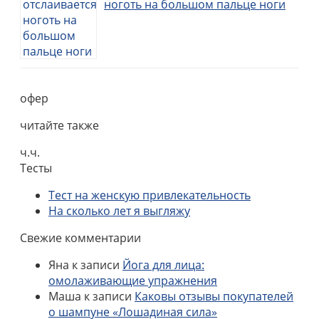
ноготь на большом пальце ноги
офер
читайте также
ч.ч.
Тесты
Тест на женскую привлекательность
На сколько лет я выгляжу
Свежие комментарии
Яна
к записи
Йога для лица:
омолаживающие упражнения
Маша
к записи
Каковы отзывы покупателей
о шампуне «Лошадиная сила»