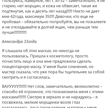
Пользуюсь, наверное, лет с 30-32 – замечательно, я не
старею, нет морщин, и кожа не обвисает, такая же
подтянутая, как и десять лет назад!!!!!! Никто не дает
мне 42года, максимум 35!!!!! Девочки, кто еще не
пробовал – обязательно попробуйте, вы не пожалеете
и не откладывайте в долгий ящик, чем раньше тем
лучше!!!!!!!!!!!!!
Александра 33года.
Я слышала об этих масках, но никогда не
пользовалась. Пришла к косметологу, просто
почистить лицо и она мне предложила сделать
плацентарную маску. У меня были сомнения, но
мастер сказала, что уже пора бы тщательнее за собой
смотреть и я согласилась.
ВАУУУУУ!!!!!!!! Нет слов, замечательно, великолепно –
спасибо ей огромное, что познакомила меня с этими
масками!!!!!!!! Смотрю в зеркало и не нарадуюсь – я
посвежела, мелкие морщинки возле глаз
разгладились, лицо такое ровное, матовое у меня