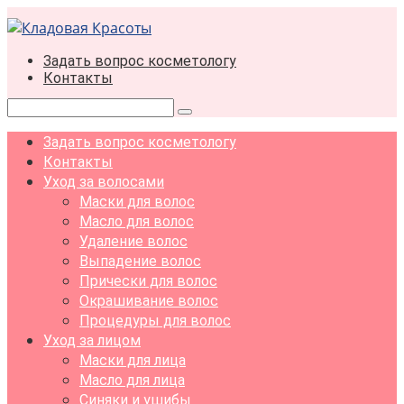
Перейти
к
контенту
Задать вопрос косметологу
Контакты
Поиск:
Задать вопрос косметологу
Контакты
Уход за волосами
Маски для волос
Масло для волос
Удаление волос
Выпадение волос
Прически для волос
Окрашивание волос
Процедуры для волос
Уход за лицом
Маски для лица
Масло для лица
Синяки и ушибы