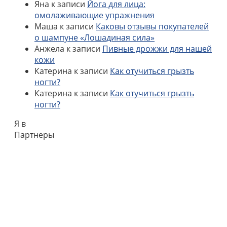
Яна
к записи
Йога для лица:
омолаживающие упражнения
Маша
к записи
Каковы отзывы покупателей
о шампуне «Лошадиная сила»
Анжела
к записи
Пивные дрожжи для нашей
кожи
Катерина
к записи
Как отучиться грызть
ногти?
Катерина
к записи
Как отучиться грызть
ногти?
Я в
Партнеры