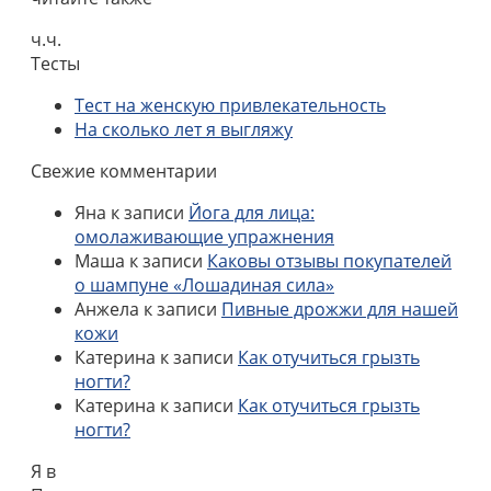
ч.ч.
Тесты
Тест на женскую привлекательность
На сколько лет я выгляжу
Свежие комментарии
Яна
к записи
Йога для лица:
омолаживающие упражнения
Маша
к записи
Каковы отзывы покупателей
о шампуне «Лошадиная сила»
Анжела
к записи
Пивные дрожжи для нашей
кожи
Катерина
к записи
Как отучиться грызть
ногти?
Катерина
к записи
Как отучиться грызть
ногти?
Я в