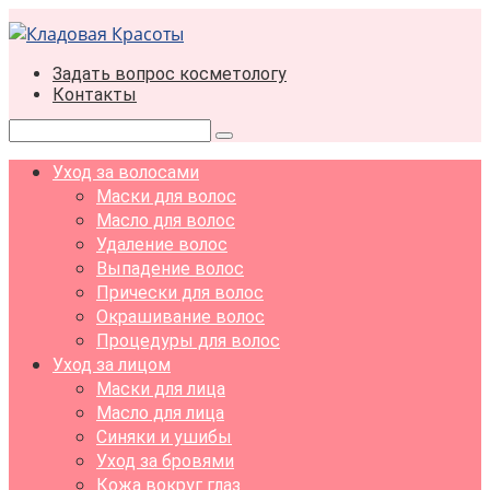
Перейти
к
контенту
Задать вопрос косметологу
Контакты
Поиск:
Уход за волосами
Маски для волос
Масло для волос
Удаление волос
Выпадение волос
Прически для волос
Окрашивание волос
Процедуры для волос
Уход за лицом
Маски для лица
Масло для лица
Синяки и ушибы
Уход за бровями
Кожа вокруг глаз