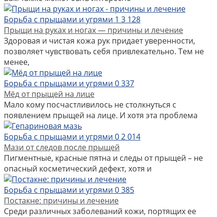
Борьба с прыщами и угрями
1
3 128
Прыщи на руках и ногах — причины и лечение
Здоровая и чистая кожа рук придает уверенности,
позволяет чувствовать себя привлекательно. Тем не
менее,
Борьба с прыщами и угрями
0
337
Мёд от прыщей на лице
Мало кому посчастливилось не столкнуться с
появлением прыщей на лице. И хотя эта проблема
Борьба с прыщами и угрями
0
2 014
Мази от следов после прыщей
Пигментные, красные пятна и следы от прыщей – не
опасный косметический дефект, хотя и
Борьба с прыщами и угрями
0
385
Постакне: причины и лечение
Среди различных заболеваний кожи, портящих ее