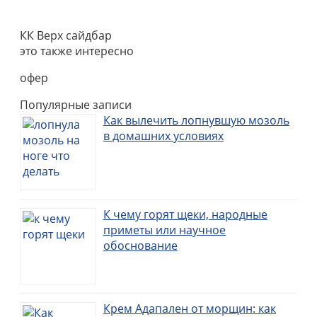
КК Верх сайдбар
это также интересно
офер
Популярные записи
Как вылечить лопнувшую мозоль
в домашних условиях
К чему горят щеки, народные
приметы или научное
обоснование
Крем Адапален от морщин: как