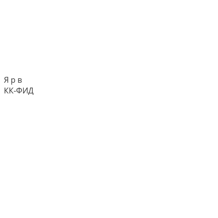
Я р в
КК-ФИД