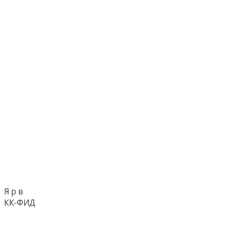
Я р в
КК-ФИД