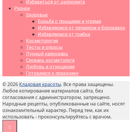
Избавиться от целлюлита
Разное
Здоровье
Борьба с прыщами и угрями
Избавляемся от папиллом и бородавок
Избавляемся от грибка
Косметология
Тесты и опросы
Лунный календарь
Словарь косметолога
Любовь и отношения
Готовимся к празднику
© 2026
Кладовая красоты
. Все права защищены.
Любое копирование материалов сайта, без
согласования с администратором, запрещено.
Народные рецепты, опубликованные на сайте, носят
ознакомительный характер. Перед тем, как их
использовать - проконсультируйтесь с врачом.