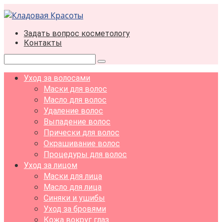
Перейти
к
контенту
Задать вопрос косметологу
Контакты
Поиск:
Уход за волосами
Маски для волос
Масло для волос
Удаление волос
Выпадение волос
Прически для волос
Окрашивание волос
Процедуры для волос
Уход за лицом
Маски для лица
Масло для лица
Синяки и ушибы
Уход за бровями
Кожа вокруг глаз