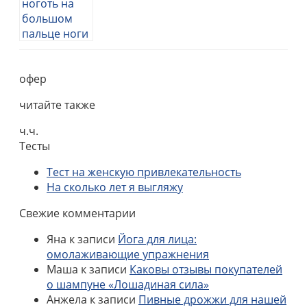
офер
читайте также
ч.ч.
Тесты
Тест на женскую привлекательность
На сколько лет я выгляжу
Свежие комментарии
Яна
к записи
Йога для лица:
омолаживающие упражнения
Маша
к записи
Каковы отзывы покупателей
о шампуне «Лошадиная сила»
Анжела
к записи
Пивные дрожжи для нашей