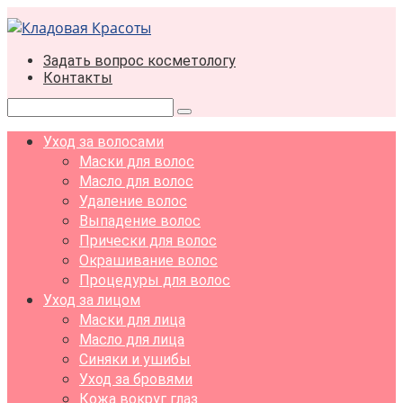
Перейти
к
контенту
Задать вопрос косметологу
Контакты
Поиск:
Уход за волосами
Маски для волос
Масло для волос
Удаление волос
Выпадение волос
Прически для волос
Окрашивание волос
Процедуры для волос
Уход за лицом
Маски для лица
Масло для лица
Синяки и ушибы
Уход за бровями
Кожа вокруг глаз