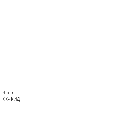
Я р в
КК-ФИД